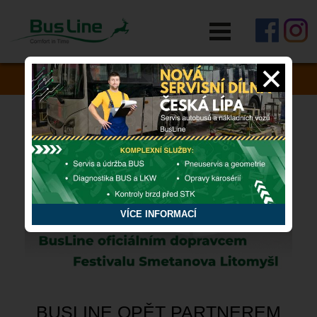
RYCHLÁ POMOC
Zapomněli jste si něco v autobusu?
VÍCE INFORMACÍ
BUSLINE OPĚT PARTNEREM