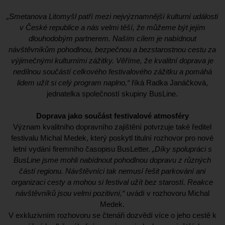
„Smetanova Litomyšl patří mezi nejvýznamnější kulturní události
v České republice a nás velmi těší, že můžeme být jejím
dlouhodobým partnerem. Naším cílem je nabídnout
návštěvníkům pohodlnou, bezpečnou a bezstarostnou cestu za
výjimečnými kulturními zážitky. Věříme, že kvalitní doprava je
nedílnou součástí celkového festivalového zážitku a pomáhá
lidem užít si celý program naplno,“
říká Radka Janáčková,
jednatelka společností skupiny BusLine.
Doprava jako součást festivalové atmosféry
Význam kvalitního dopravního zajištění potvrzuje také ředitel
festivalu Michal Medek, který poskytl titulní rozhovor pro nové
letní vydání firemního časopisu BusLetter.
„Díky spolupráci s
BusLine jsme mohli nabídnout pohodlnou dopravu z různých
částí regionu. Návštěvníci tak nemusí řešit parkování ani
organizaci cesty a mohou si festival užít bez starostí. Reakce
návštěvníků jsou velmi pozitivní,“
uvádí v rozhovoru Michal
Medek.
V exkluzivním rozhovoru se čtenáři dozvědí více o jeho cestě k