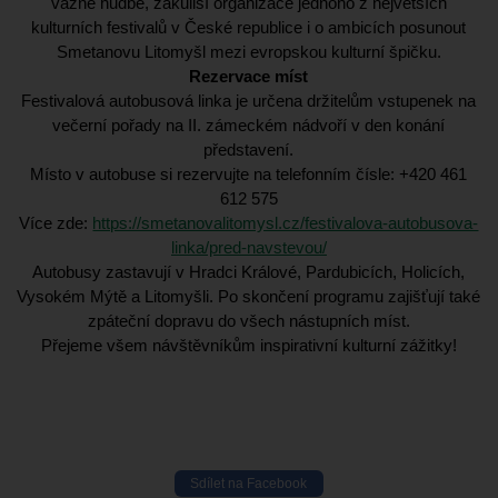
vážné hudbě, zákulisí organizace jednoho z největších
kulturních festivalů v České republice i o ambicích posunout
Smetanovu Litomyšl mezi evropskou kulturní špičku.
Rezervace míst
Festivalová autobusová linka je určena držitelům vstupenek na
večerní pořady na II. zámeckém nádvoří v den konání
představení.
Místo v autobuse si rezervujte na telefonním čísle: +420 461
612 575
Více zde:
https://smetanovalitomysl.cz/festivalova-autobusova-
linka/pred-navstevou/
Autobusy zastavují v Hradci Králové, Pardubicích, Holicích,
Vysokém Mýtě a Litomyšli. Po skončení programu zajišťují také
zpáteční dopravu do všech nástupních míst.
Přejeme všem návštěvníkům inspirativní kulturní zážitky!
Sdílet na Facebook