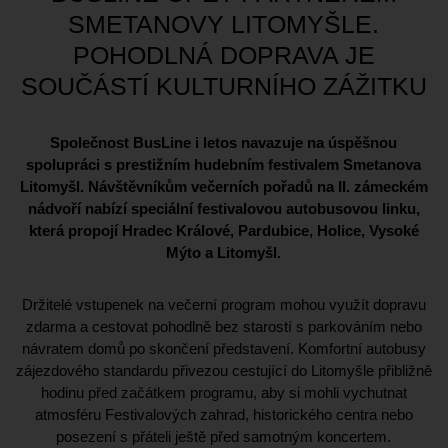
SMETANOVY LITOMYŠLE.
POHODLNÁ DOPRAVA JE
SOUČÁSTÍ KULTURNÍHO ZÁŽITKU
Společnost BusLine i letos navazuje na úspěšnou
spolupráci s prestižním hudebním festivalem Smetanova
Litomyšl. Návštěvníkům večerních pořadů na II. zámeckém
nádvoří nabízí speciální festivalovou autobusovou linku,
která propojí Hradec Králové, Pardubice, Holice, Vysoké
Mýto a Litomyšl.
Držitelé vstupenek na večerní program mohou využít dopravu
zdarma a cestovat pohodlně bez starostí s parkováním nebo
návratem domů po skončení představení. Komfortní autobusy
zájezdového standardu přivezou cestující do Litomyšle přibližně
hodinu před začátkem programu, aby si mohli vychutnat
atmosféru Festivalových zahrad, historického centra nebo
posezení s přáteli ještě před samotným koncertem.