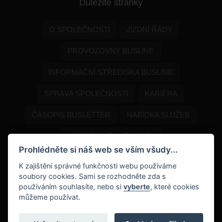
Důležité stránky
O SPOLEČNOSTI
JÍZDNÍ ŘÁDY
PROVOZOVNY BUSLINE
INFORMAČNÍ STŘEDISKA BUSLINE
SPRÁVA SPOLEČNOSTI
KARIÉRA
ČASOPIS BUSLETTER
NABÍDKA SLUŽEB
HISTORICKÉ AUTOBUSY
Prohlédněte si náš web se vším všudy...
PROGRAM DOPORUČENÍ
K zajištění správné funkčnosti webu používáme
soubory cookies. Sami se rozhodněte zda s
DOKUMENTY KE STAŽENÍ
NAPIŠTE NÁM
používáním souhlasíte, nebo si
vyberte
, které cookies
můžeme používat.