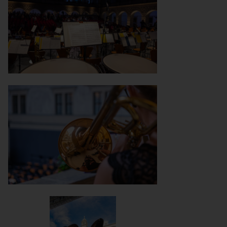
Foto © Smetanova Litomyšl 2025 - František
Renza - _5R_1157
2025-06-07_Velká zkouška-30