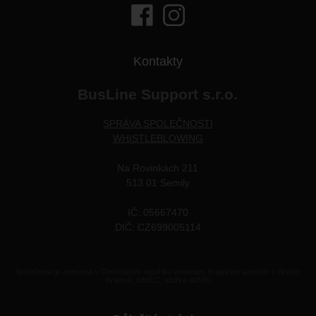
Kontakty
BusLine Support s.r.o.
SPRÁVA SPOLEČNOSTI
WHISTLEBLOWING
Na Rovinkách 211
513 01 Semily
IČ: 05667470
DIČ: CZ699005114
Společnost je zapsaná v Obchodním rejstříku vedeném Krajským soudem v Hradci
Králové, oddíl C, vložka 40540