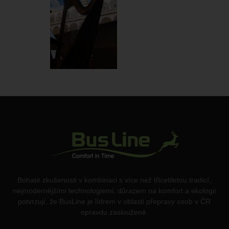
2025-06-07_Velká zkouška-24
Bohaté zkušenosti v kombinaci s více než třicetiletou tradicí,
nejmodernějšími technologiemi, důrazem na komfort a ekologii
potvrzují, že BusLine je lídrem v oblasti přepravy osob v ČR
opravdu zaslouženě.