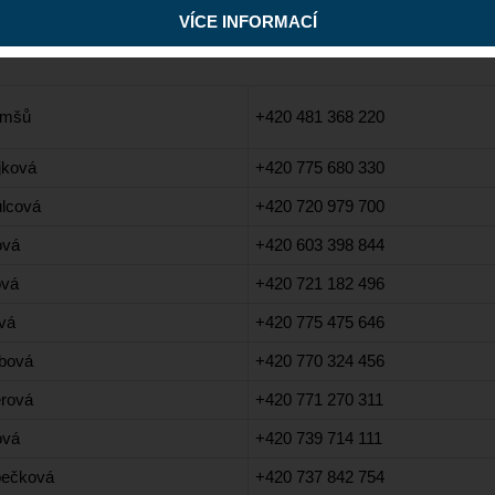
VÍCE INFORMACÍ
Tomšů
+420 481 368 220
jková
+420 775 680 330
ulcová
+420 720 979 700
ová
+420 603 398 844
ová
+420 721 182 496
ová
+420 775 475 646
ubová
+420 770 324 456
rová
+420 771 270 311
ová
+420 739 714 111
ečková
+420 737 842 754