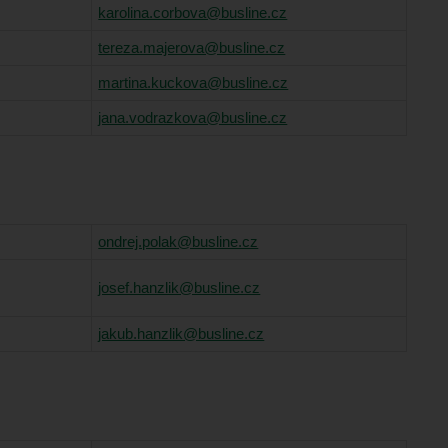
karolina.corbova@busline.cz
tereza.majerova@busline.cz
martina.kuckova@busline.cz
jana.vodrazkova@busline.cz
ondrej.polak@busline.cz
josef.hanzlik@busline.cz
jakub.hanzlik@busline.cz