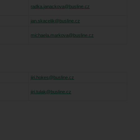
radka.janackova@busline.cz
jan.skacelik@busline.cz
michaela.markova@busline.cz
jiri.hokes@busline.cz
jiri.tulak@busline.cz