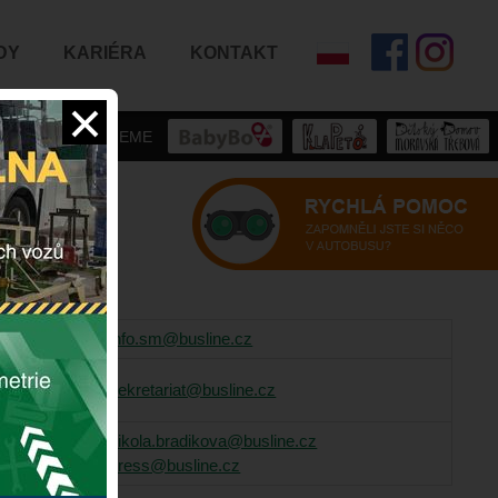
DY
KARIÉRA
KONTAKT
PODPORUJEME
info.sm@busline.cz
sekretariat@busline.cz
nikola.bradikova@busline.cz
press@busline.cz