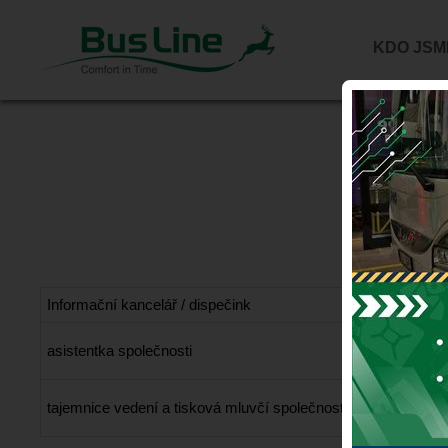
KDO JSM
Informační kancelář / dispečink
asistentka společnosti
Andrea Janů
tajemnice vedení a tisková mluvčí společnosti
Mgr. Nikola 