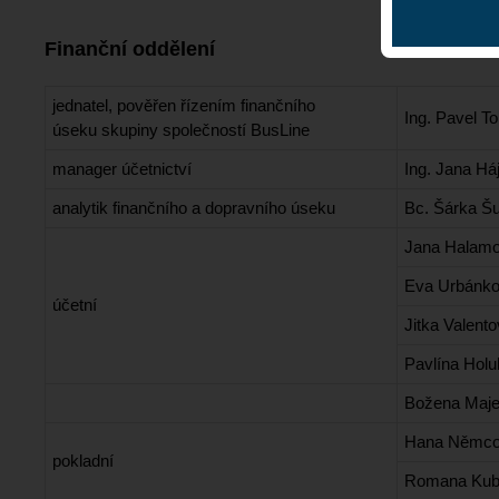
Finanční oddělení
jednatel,
pověřen řízením finančního
Ing. Pavel 
úseku
skupiny společností BusLine
manager účetnictví
Ing. Jana Há
analytik finančního a dopravního úseku
Bc. Šárka Š
Jana Halam
Eva Urbánk
účetní
Jitka Valent
Pavlína Hol
Božena Maje
Hana Němc
pokladní
Romana Kub