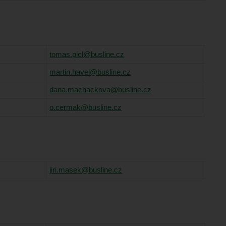
tomas.picl@busline.cz
martin.havel@busline.cz
dana.machackova@busline.cz
o.cermak@busline.cz
jiri.masek@busline.cz