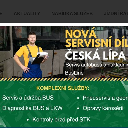
E
AKTUALITY
NABÍDKA SLUŽEB
JÍZDNÍ ŘÁ
SPRÁVA SPOLEČNOSTI
+420 481 368 111
+420 481 368 218
+420 727 890 332
Bradíková
+420 739 541 502