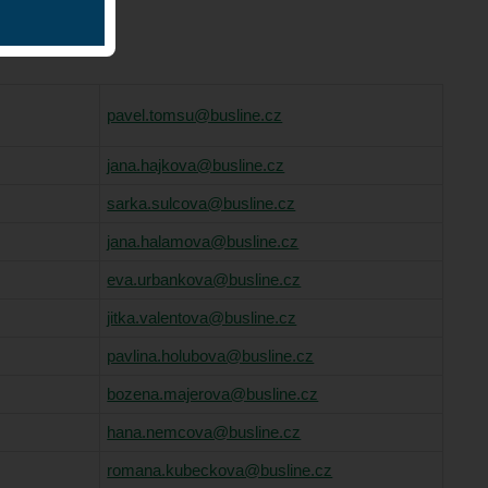
pavel.tomsu@busline.cz
jana.hajkova@busline.cz
sarka.sulcova@busline.cz
jana.halamova@busline.cz
eva.urbankova@busline.cz
jitka.valentova@busline.cz
pavlina.holubova@busline.cz
bozena.majerova@busline.cz
hana.nemcova@busline.cz
romana.kubeckova@busline.cz