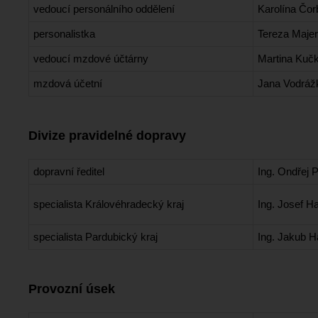
vedoucí personálního oddělení
Karolína Čo
personalistka
Tereza Maje
vedoucí mzdové účtárny
Martina Kuč
mzdová účetní
Jana Vodráž
Divize pravidelné dopravy
dopravní ředitel
Ing. Ondřej 
specialista Královéhradecký kraj
Ing. Josef H
specialista Pardubický kraj
Ing. Jakub H
Provozní úsek