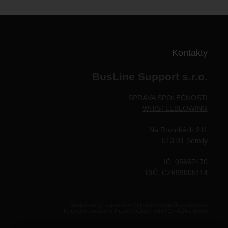
Kontakty
BusLine Support s.r.o.
SPRÁVA SPOLEČNOSTI
WHISTLEBLOWING
Na Rovinkách 211
513 01 Semily
IČ: 05667470
DIČ: CZ699005114
Společnost je zapsaná v Obchodním rejstříku vedeném
Krajským soudem v Hradci Králové, oddíl C, vložka 40540