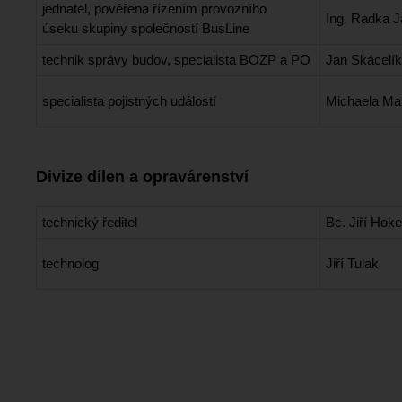
jednatel,
pověřena řízením provozního
Ing. Radka 
úseku
skupiny společností BusLine
technik správy budov, specialista BOZP a PO
Jan Skácelí
specialista pojistných událostí
Michaela Ma
Divize dílen a opravárenství
technický ředitel
Bc. Jiří Hok
technolog
Jiří Tulak