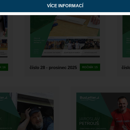
VÍCE INFORMACÍ
číslo 28 - prosinec 2025
čísl
K 16
ROČNÍK 15