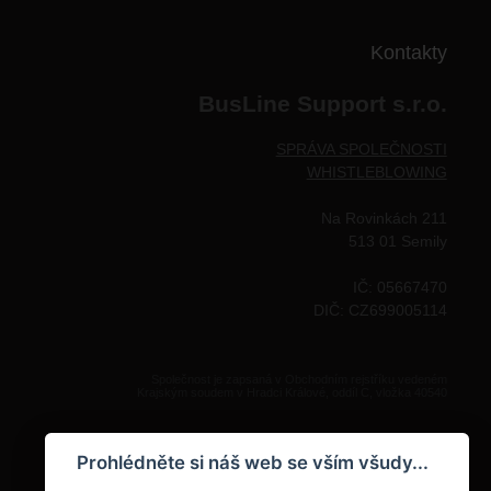
Kontakty
BusLine Support s.r.o.
SPRÁVA SPOLEČNOSTI
WHISTLEBLOWING
Na Rovinkách 211
513 01 Semily
IČ: 05667470
DIČ: CZ699005114
Společnost je zapsaná v Obchodním rejstříku vedeném
Krajským soudem v Hradci Králové, oddíl C, vložka 40540
Prohlédněte si náš web se vším všudy...