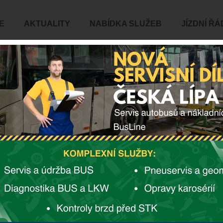
E
AKTUALITY
NABÍDKA SLUŽEB
JÍZDNÍ ŘÁ
ČASOPIS BUSLETTER