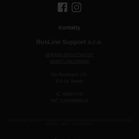
Kontakty
BusLine Support s.r.o.
SPRÁVA SPOLEČNOSTI
WHISTLEBLOWING
Na Rovinkách 211
513 01 Semily
IČ: 05667470
DIČ: CZ699005114
Společnost je zapsaná v Obchodním rejstříku vedeném Krajským soudem v Hradci
Králové, oddíl C, vložka 40540