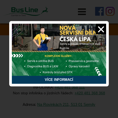
RYCHLÁ POMOC
Zapomněli jste si něco v autobusu?
PROVOZOVNY BUSLINE
Centrála Semily
VÍCE INFORMACÍ
INFOLINKA:
+420 481 368 111
Non stop infolinka o jízdních řádech:
+420 481 368 368
Adresa:
Na Rovinkách 211, 513 01 Semily