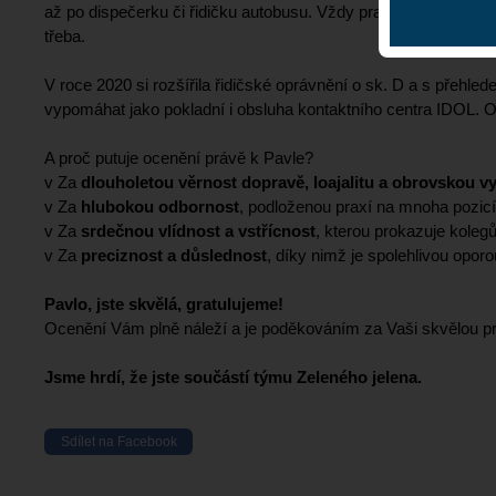
až po dispečerku či řidičku autobusu. Vždy pracovala s mimoř
třeba.
V roce 2020 si rozšířila řidičské oprávnění o sk. D a s přehle
vypomáhat jako pokladní i obsluha kontaktního centra IDOL. Od
A proč putuje ocenění právě k Pavle?
v Za
dlouholetou věrnost dopravě, loajalitu a obrovskou vy
v Za
hlubokou odbornost
, podloženou praxí na mnoha pozic
v Za
srdečnou vlídnost a vstřícnost
, kterou prokazuje koleg
v Za
preciznost a důslednost
, díky nimž je spolehlivou opor
Pavlo, jste skvělá, gratulujeme!
Ocenění Vám plně náleží a je poděkováním za Vaši skvělou prác
Jsme hrdí, že jste součástí týmu Zeleného jelena.
Sdílet na Facebook