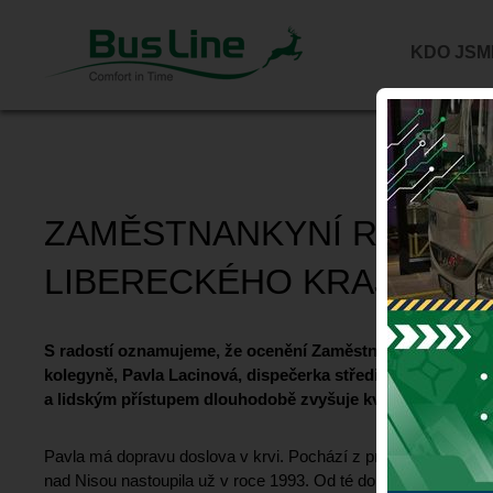
KDO JSM
ZAMĚSTNANKYNÍ ROKU 2
LIBERECKÉHO KRAJE SE 
S radostí oznamujeme, že ocenění Zaměstnanec roku 2025 
kolegyně, Pavla Lacinová, dispečerka střediska Jablonec 
a lidským přístupem dlouhodobě zvyšuje kvalitu veřejné d
Pavla má dopravu doslova v krvi. Pochází z proslulé desen
nad Nisou nastoupila už v roce 1993. Od té doby prošla celou 