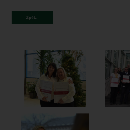
Zpět...
DSC_3450