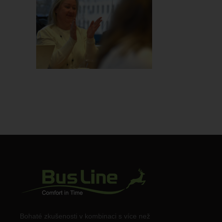
DSC_3405
Bohaté zkušenosti v kombinaci s více než