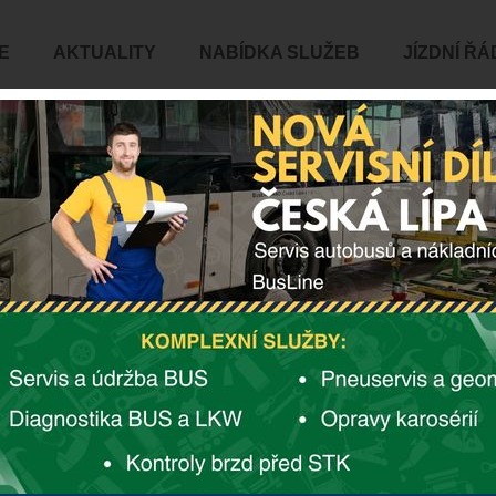
E
AKTUALITY
NABÍDKA SLUŽEB
JÍZDNÍ ŘÁ
025 VEŘEJNÉ DOPRAVY
STALA PAVLA LACINOVÁ
veřejné dopravy Libereckého kraje získala naše milá
nad Nisou. Žena, která svým nasazením, profesionalitou
opravy a skvěle reprezentuje skupinu BusLine.
ské dopravácké rodiny Vítámvásových a do ČSAD Jablonec
řadou pozic – od pokladní a vedoucí informační kanceláře