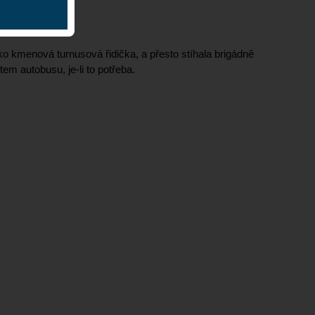
ako kmenová turnusová řidička, a přesto stíhala brigádně
em autobusu, je-li to potřeba.