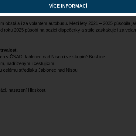
ádnou pečlivostí, klidem a ochotou pomoci, kdykoliv bylo
VÍCE INFORMACÍ
dem obstála i za volantem autobusu. Mezi lety 2021 – 2025 působila j
 roku 2025 působí na pozici dispečerky a stále zaskakuje i za volant
trvalost.
ích v ČSAD Jablonec nad Nisou i ve skupině BusLine.
ům, nadřízeným i cestujícím.
ou celému středisku Jablonec nad Nisou.
i, nasazení i lidskost.