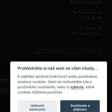
WHISTLEBLOWING
Na Rovinkách 211
513 01 Semily
IČ: 05667470
DIČ: CZ699005114
Společnost je zapsaná v Obchodním rejstříku vedeném
Krajským soudem v Hradci Králové, oddíl C, vložka 40540
Prohlédněte si náš web se vším všudy...
K zajištění správné funkčnosti webu používáme
SPOLEČNOSTI
KARIÉRA
soubory cookies. Sami se rozhodněte zda s
používáním souhlasíte, nebo si
vyberte
, které
NTY KE STAŽENÍ
NAPIŠTE NÁM
cookies můžeme používat.
Upřesnit
Souhlasím a
nastavení
přijímám