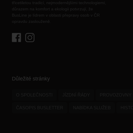
třicetiletou tradicí, nejmodernějšími technologiemi,
důrazem na komfort a ekologii potvrzují, že
BusLine je lídrem v oblasti přepravy osob v ČR
opravdu zaslouženě.
Důležité stránky
O SPOLEČNOSTI
JÍZDNÍ ŘÁDY
PROVOZOVNY 
ČASOPIS BUSLETTER
NABÍDKA SLUŽEB
HIST