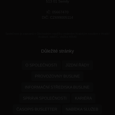
513 01 Semily
IČ: 05667470
DIČ: CZ699005114
Společnost je zapsaná v Obchodním rejstříku vedeném Krajským soudem v Hradci
Králové, oddíl C, vložka 40540
Důležité stránky
O SPOLEČNOSTI
JÍZDNÍ ŘÁDY
PROVOZOVNY BUSLINE
INFORMAČNÍ STŘEDISKA BUSLINE
SPRÁVA SPOLEČNOSTI
KARIÉRA
ČASOPIS BUSLETTER
NABÍDKA SLUŽEB