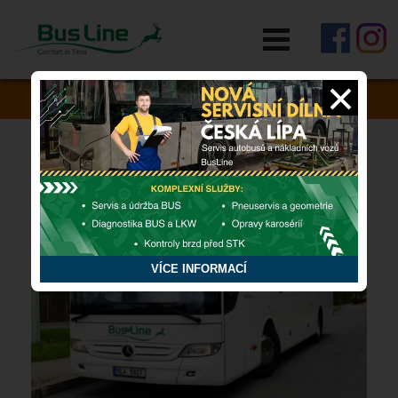
RYCHLÁ POMOC
Zapomněli jste si něco v autobusu?
VÍCE INFORMACÍ