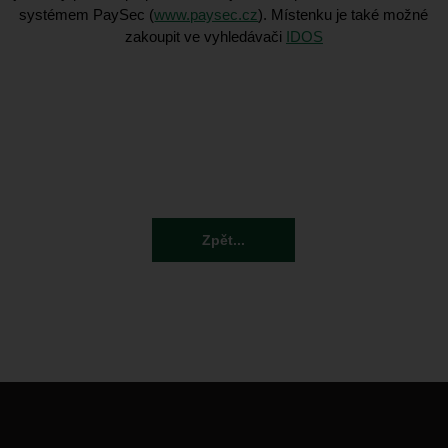
systémem PaySec (
www.paysec.cz
). Místenku je také možné
zakoupit ve vyhledávači
IDOS
Zpět...