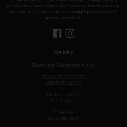
Bohaté zkušenosti v kombinaci s více než třicetiletou tradicí,
nejmodernějšími technologiemi, důrazem na komfort a ekologii
potvrzují, že BusLine je lídrem v oblasti přepravy osob v ČR
opravdu zaslouženě.
Kontakty
BusLine Support s.r.o.
SPRÁVA SPOLEČNOSTI
WHISTLEBLOWING
Na Rovinkách 211
513 01 Semily
IČ: 05667470
DIČ: CZ699005114