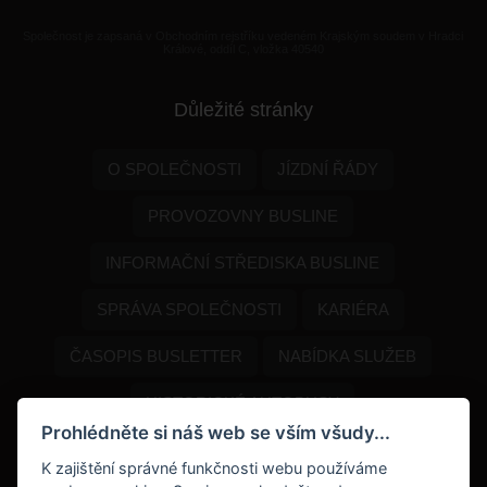
Společnost je zapsaná v Obchodním rejstříku vedeném Krajským soudem v Hradci
Králové, oddíl C, vložka 40540
Důležité stránky
O SPOLEČNOSTI
JÍZDNÍ ŘÁDY
PROVOZOVNY BUSLINE
INFORMAČNÍ STŘEDISKA BUSLINE
SPRÁVA SPOLEČNOSTI
KARIÉRA
ČASOPIS BUSLETTER
NABÍDKA SLUŽEB
HISTORICKÉ AUTOBUSY
Prohlédněte si náš web se vším všudy...
PROGRAM DOPORUČENÍ
K zajištění správné funkčnosti webu používáme