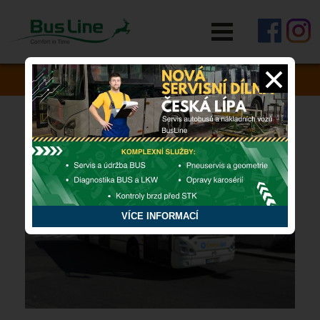
RYCHLÁ POMOC
Zapomněli jste si něco v autobusu?
VÍCE INFORMACÍ