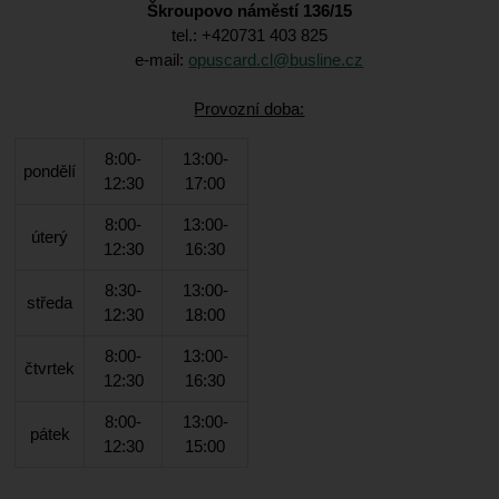
Škroupovo náměstí 136/15
tel.: +420731 403 825
e-mail:
opuscard.cl@busline.cz
Provozní doba:
8:00-
13:00-
pondělí
12:30
17:00
8:00-
13:00-
úterý
12:30
16:30
8:30-
13:00-
středa
12:30
18:00
8:00-
13:00-
čtvrtek
12:30
16:30
8:00-
13:00-
pátek
12:30
15:00