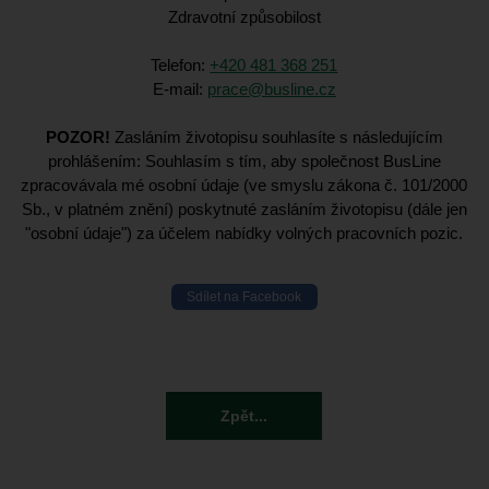
Zdravotní způsobilost
Telefon:
+420 481 368 251
E-mail:
prace@busline.cz
POZOR!
Zasláním životopisu souhlasíte s následujícím
prohlášením: Souhlasím s tím, aby společnost BusLine
zpracovávala mé osobní údaje (ve smyslu zákona č. 101/2000
Sb., v platném znění) poskytnuté zasláním životopisu (dále jen
"osobní údaje") za účelem nabídky volných pracovních pozic.
Sdílet na Facebook
Zpět...