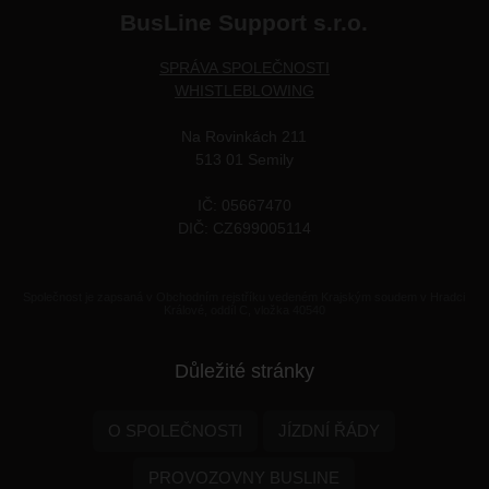
BusLine Support s.r.o.
SPRÁVA SPOLEČNOSTI
WHISTLEBLOWING
Na Rovinkách 211
513 01 Semily
IČ: 05667470
DIČ: CZ699005114
Společnost je zapsaná v Obchodním rejstříku vedeném Krajským soudem v Hradci
Králové, oddíl C, vložka 40540
Důležité stránky
O SPOLEČNOSTI
JÍZDNÍ ŘÁDY
PROVOZOVNY BUSLINE