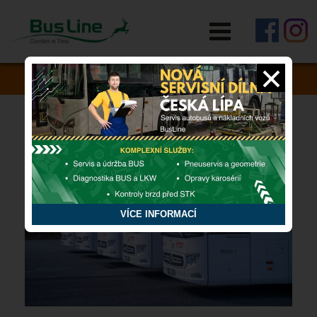
RYCHLÁ POMOC
Zapomněli jste si něco v autobusu?
VÍCE INFORMACÍ