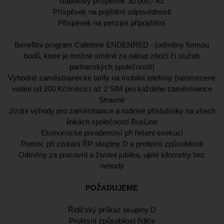
Náborový příspěvek 30 000,- Kč
Příspěvek na pojištění odpovědnosti
Příspěvek na penzijní připojištění
Benefitní program Cafeterie ENDENRED - (odměny formou
bodů, které je možné směnit za nákup zboží či služeb
partnerských společností)
Výhodné zaměstnanecké tarify na mobilní telefony (neomezené
volání od 200 Kč/měsíc) až 2 SIM pro každého zaměstnance
Stravné
Jízdní výhody pro zaměstnance a rodinné příslušníky na všech
linkách společností BusLine
Ekonomické poradenství při řešení exekucí
Pomoc při získání ŘP skupiny D a profesní způsobilosti
Odměny za pracovní a životní jubilea, ujeté kilometry bez
nehody
POŽADUJEME
Řidičský průkaz skupiny D
Profesní způsobilost řidiče