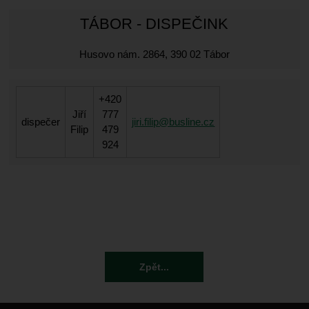
TÁBOR - DISPEČINK
Husovo nám. 2864, 390 02 Tábor
+420
Jiří
777
dispečer
jiri.filip@busline.cz
Filip
479
924
Zpět...