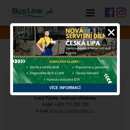
RYCHLÁ POMOC
Zapomněli jste si něco v autobusu?
JIHOČESKÝ KRAJ
TÁBOR
Husovo nám. 2864, 390 02 Tábor
VÍCE INFORMACÍ
Leoš Pýcha, vedoucí střediska
mobil: +420 771 252 720
e-mail:
leos.pycha@busline.cz