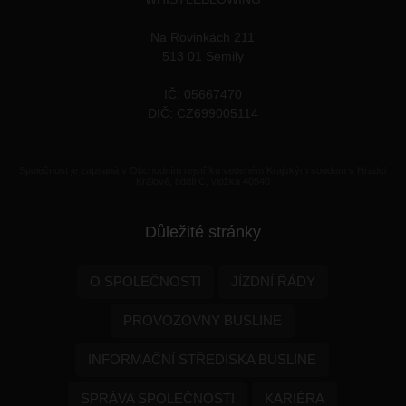
Na Rovinkách 211
513 01 Semily
IČ: 05667470
DIČ: CZ699005114
Společnost je zapsaná v Obchodním rejstříku vedeném Krajským soudem v Hradci
Králové, oddíl C, vložka 40540
Důležité stránky
O SPOLEČNOSTI
JÍZDNÍ ŘÁDY
PROVOZOVNY BUSLINE
INFORMAČNÍ STŘEDISKA BUSLINE
SPRÁVA SPOLEČNOSTI
KARIÉRA